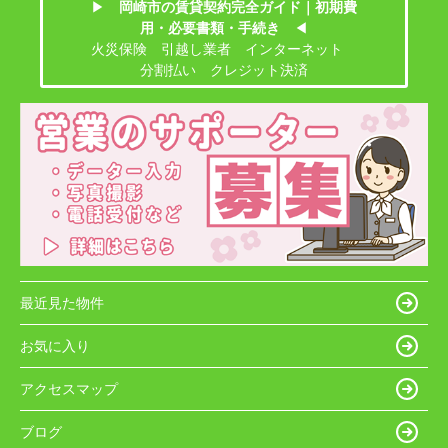
▶
岡崎市の賃貸契約完全ガイド｜初期費
用・必要書類・手続き
◀
火災保険 引越し業者 インターネット
分割払い クレジット決済
最近見た物件
お気に入り
アクセスマップ
ブログ