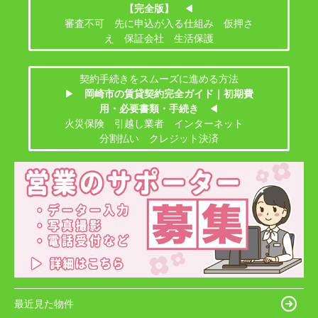
【完全版】
◀
審査不可 先に申込が入る仕組み 仮押さ
え 保証会社 生活保護
契約手続きをスムーズに進める方法
▶
岡崎市の賃貸契約完全ガイド｜初期費
用・必要書類・手続き
◀
火災保険 引越し業者 インターネット
分割払い クレジット決済
最近見た物件