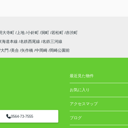
明大寺町
上地
小針町
洞町
若松町
赤渋町
東海道本線
名鉄西尾線
名鉄三河線
大門
美合
矢作橋
中岡崎
岡崎公園前
最近見た物件
お気に入り
アクセスマップ
0564-73-7555
ブログ