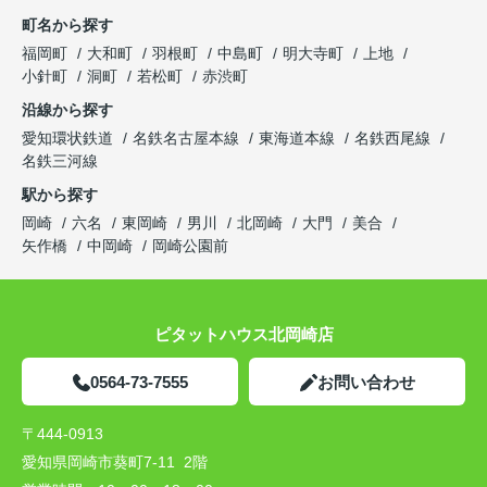
町名から探す
福岡町
大和町
羽根町
中島町
明大寺町
上地
小針町
洞町
若松町
赤渋町
沿線から探す
愛知環状鉄道
名鉄名古屋本線
東海道本線
名鉄西尾線
名鉄三河線
駅から探す
岡崎
六名
東岡崎
男川
北岡崎
大門
美合
矢作橋
中岡崎
岡崎公園前
ピタットハウス北岡崎店
0564-73-7555
お問い合わせ
〒444-0913
愛知県岡崎市葵町7-11 2階