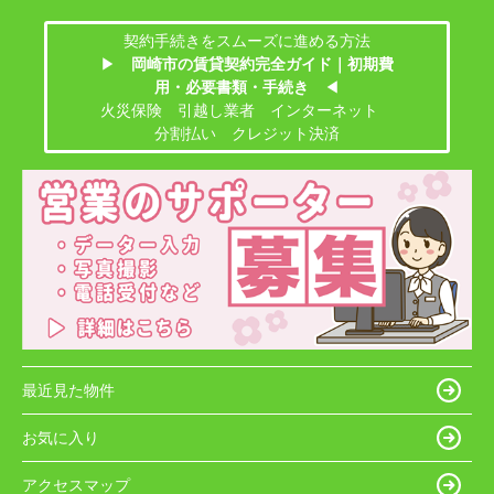
契約手続きをスムーズに進める方法
▶
岡崎市の賃貸契約完全ガイド｜初期費
用・必要書類・手続き
◀
火災保険 引越し業者 インターネット
分割払い クレジット決済
最近見た物件
お気に入り
アクセスマップ