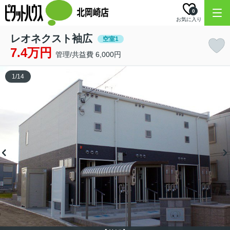
0
お気に入り
レオネクスト袖広
空室1
7.4万円
管理/共益費 6,000円
1
/
14