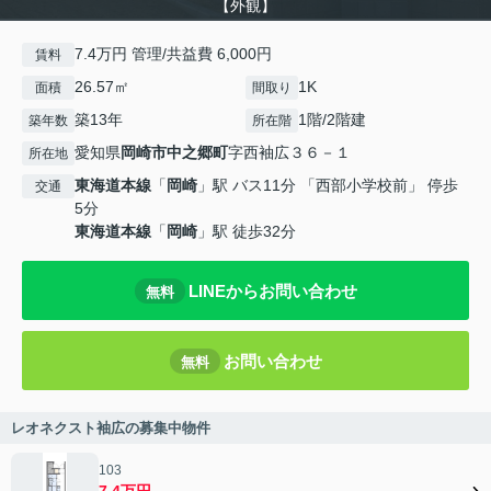
【外観】
7.4万円 管理/共益費 6,000円
賃料
26.57㎡
1K
面積
間取り
築13年
1階/2階建
築年数
所在階
愛知県
岡崎市
中之郷町
字西袖広３６－１
所在地
東海道本線
「
岡崎
」駅 バス11分 「西部小学校前」 停歩
交通
5分
東海道本線
「
岡崎
」駅 徒歩32分
LINEからお問い合わせ
無料
お問い合わせ
無料
レオネクスト袖広の募集中物件
103
7.4万円