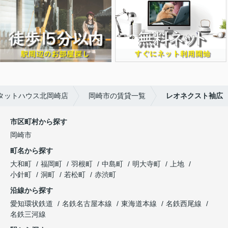
タットハウス北岡崎店
岡崎市の賃貸一覧
レオネクスト袖広
市区町村から探す
岡崎市
町名から探す
大和町
福岡町
羽根町
中島町
明大寺町
上地
小針町
洞町
若松町
赤渋町
沿線から探す
愛知環状鉄道
名鉄名古屋本線
東海道本線
名鉄西尾線
名鉄三河線