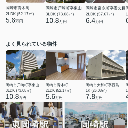
岡崎市青木町
岡崎市戸崎町字東山
岡崎市富永町字番丈目
2LDK (52.17㎡)
3LDK (73.08㎡)
2LDK (57.67㎡)
1
5.6
10.8
6.4
万円
万円
万円
よく見られている物件
岡崎市戸崎町字東山
岡崎市青木町
岡崎市大和町字西島
3LDK (73.08㎡)
2LDK (52.17㎡)
1K (26.08㎡)
1
10.8
5.6
7.8
万円
万円
万円