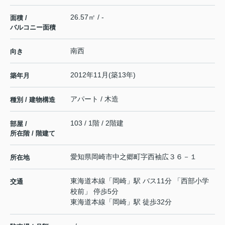
26.57㎡ / -
面積 /
バルコニー面積
南西
向き
2012年11月(築13年)
築年月
アパート / 木造
種別 / 建物構造
103 / 1階 / 2階建
部屋 /
所在階 / 階建て
愛知県
岡崎市
中之郷町
字西袖広３６－１
所在地
東海道本線
「
岡崎
」駅 バス11分 「西部小学
交通
校前」 停歩5分
東海道本線
「
岡崎
」駅 徒歩32分