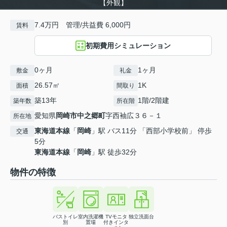
【外観】
7.4万円 管理/共益費 6,000円
賃料
初期費用シミュレーション
0ヶ月
1ヶ月
敷金
礼金
26.57㎡
1K
面積
間取り
築13年
1階/2階建
築年数
所在階
愛知県
岡崎市
中之郷町
字西袖広３６－１
所在地
東海道本線
「
岡崎
」駅 バス11分 「西部小学校前」 停歩
交通
5分
東海道本線
「
岡崎
」駅 徒歩32分
物件の特徴
バストイレ
室内洗濯機
TVモニタ
独立洗面台
別
置場
付きインタ