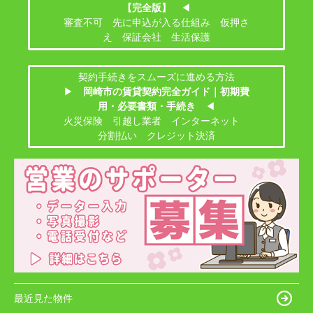
【完全版】
◀
審査不可 先に申込が入る仕組み 仮押さ
え 保証会社 生活保護
契約手続きをスムーズに進める方法
▶
岡崎市の賃貸契約完全ガイド｜初期費
用・必要書類・手続き
◀
火災保険 引越し業者 インターネット
分割払い クレジット決済
最近見た物件