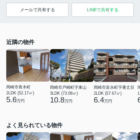
メールで共有する
LINEで共有する
近隣の物件
岡崎市青木町
岡崎市戸崎町字東山
岡崎市富永町字番丈目
2LDK (52.17㎡)
3LDK (73.08㎡)
2LDK (57.67㎡)
1
5.6
10.8
6.4
万円
万円
万円
よく見られている物件