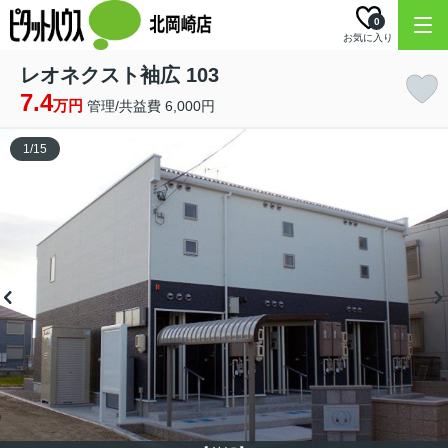
0
お気に入り
レオネクスト袖広 103
7.4
万円
管理/共益費 6,000円
1
/
15