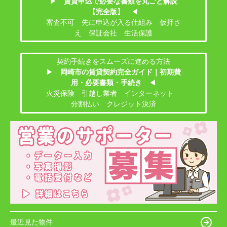
▶
賃貸申込で必要な書類を丸ごと解説
【完全版】
◀
審査不可 先に申込が入る仕組み 仮押さ
え 保証会社 生活保護
契約手続きをスムーズに進める方法
▶
岡崎市の賃貸契約完全ガイド｜初期費
用・必要書類・手続き
◀
火災保険 引越し業者 インターネット
分割払い クレジット決済
最近見た物件