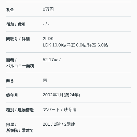
0万円
礼金
- / -
償却 / 敷引
2LDK
間取り / 詳細
LDK 10.0帖
/
洋室 6.0帖
/
洋室 6.0帖
52.17㎡ / -
面積 /
バルコニー面積
南
向き
2002年1月(築24年)
築年月
アパート / 鉄骨造
種別 / 建物構造
201 / 2階 / 2階建
部屋 /
所在階 / 階建て