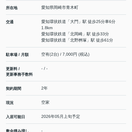
愛知県
岡崎市
青木町
所在地
愛知環状鉄道
「
大門
」駅 徒歩25分車6分
交通
1.8km
愛知環状鉄道
「
北岡崎
」駅 徒歩33分
愛知環状鉄道
「
北野桝塚
」駅 徒歩61分
空有(2台) / 7,000円 (税込)
駐車場 / 月額
- / -
更新料 /
更新事務手数料
2年
契約期間
空家
現況
2026年05月上旬予定
入居可能日
-
敷金積み増し