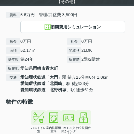
【その他】
5.6万円 管理/共益費 3,500円
賃料
初期費用シミュレーション
0万円
0万円
敷金
礼金
52.17㎡
2LDK
面積
間取り
築24年
2階/2階建
築年数
所在階
愛知県
岡崎市
青木町
所在地
愛知環状鉄道
「
大門
」駅 徒歩25分車6分 1.8km
交通
愛知環状鉄道
「
北岡崎
」駅 徒歩33分
愛知環状鉄道
「
北野桝塚
」駅 徒歩61分
物件の特徴
バストイレ
室内洗濯機
TVモニタ
独立洗面台
別
置場
付きインタ