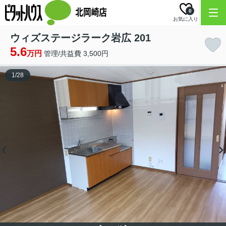
0
お気に入り
ウィズステージラーク岩広 201
5.6
万円
管理/共益費 3,500円
1
/
28