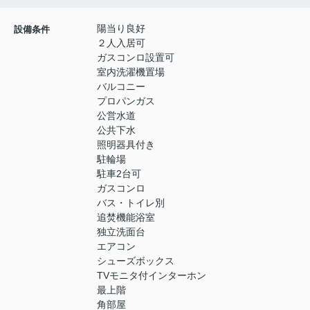
陽当り良好
設備条件
２人入居可
ガスコンロ設置可
室内洗濯機置場
バルコニー
プロパンガス
公営水道
公共下水
照明器具付き
駐輪場
駐車2台可
ガスコンロ
バス・トイレ別
追焚機能浴室
独立洗面台
エアコン
シューズボックス
TVモニタ付インターホン
最上階
角部屋