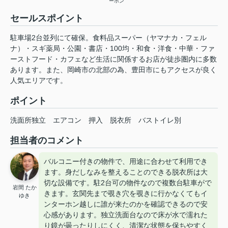
ーホン
セールスポイント
駐車場2台並列にて確保。食料品スーパー（ヤマナカ・フェル
ナ）・スギ薬局・公園・書店・100均・和食・洋食・中華・ファ
ーストフード・カフェなど生活に関係するお店が徒歩圏内に多数
あります。また、岡崎市の北部の為、豊田市にもアクセスが良く
人気エリアです。
ポイント
洗面所独立
エアコン
押入
脱衣所
バストイレ別
担当者のコメント
バルコニー付きの物件で、用途に合わせて利用でき
ます。身だしなみを整えることのできる脱衣所は大
切な設備です。駐2台可の物件なので複数台駐車がで
岩間 たか
きます。玄関先まで覗き穴を覗きに行かなくてもイ
ゆき
ンターホン越しに誰が来たのかを確認できるので安
心感があります。独立洗面台なので床が水で濡れた
り鏡が曇ったりしにくく、清潔な状態を保ちやすく