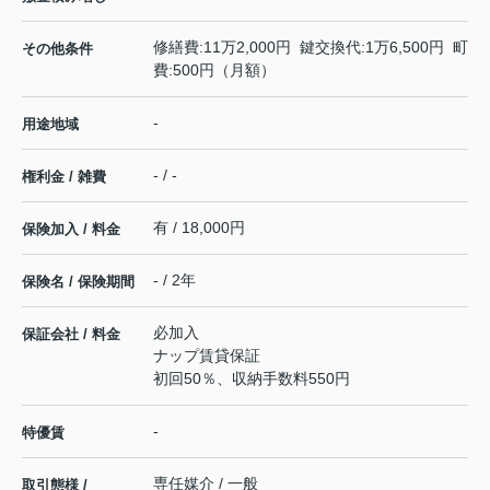
修繕費:11万2,000円 鍵交換代:1万6,500円 町
その他条件
費:500円（月額）
-
用途地域
- / -
権利金 / 雑費
有 / 18,000円
保険加入 / 料金
- / 2年
保険名 / 保険期間
必加入
保証会社 / 料金
ナップ賃貸保証
初回50％、収納手数料550円
-
特優賃
専任媒介 / 一般
取引態様 /