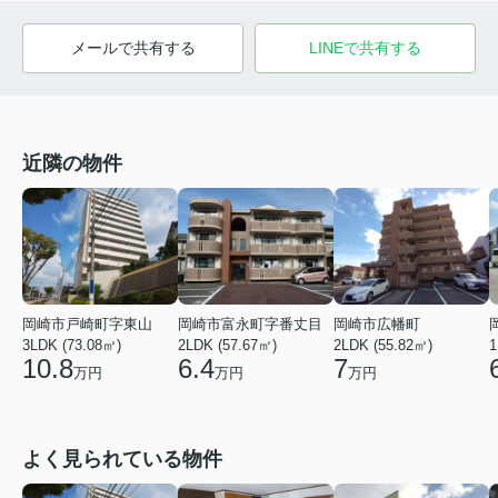
メールで共有する
LINEで共有する
近隣の物件
岡崎市戸崎町字東山
岡崎市富永町字番丈目
岡崎市広幡町
3LDK (73.08㎡)
2LDK (57.67㎡)
2LDK (55.82㎡)
1
10.8
6.4
7
万円
万円
万円
よく見られている物件