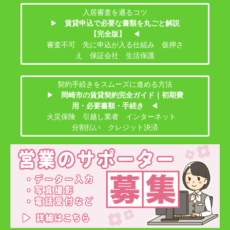
入居審査を通るコツ
▶
賃貸申込で必要な書類を丸ごと解説
【完全版】
◀
審査不可 先に申込が入る仕組み 仮押さ
え 保証会社 生活保護
契約手続きをスムーズに進める方法
▶
岡崎市の賃貸契約完全ガイド｜初期費
用・必要書類・手続き
◀
火災保険 引越し業者 インターネット
分割払い クレジット決済