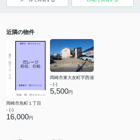
近隣の物件
岡崎市東大友町字西浦
- (-)
5,500
円
岡崎市魚町１丁目
- (-)
16,000
円