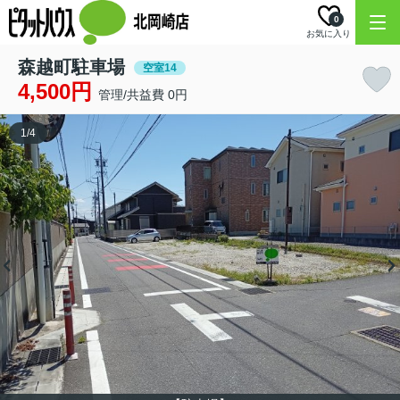
0
お気に入り
森越町駐車場
空室14
4,500円
管理/共益費 0円
1
/
4