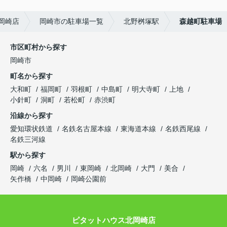
岡崎店
岡崎市の駐車場一覧
北野桝塚駅
森越町駐車場
市区町村から探す
岡崎市
町名から探す
大和町
福岡町
羽根町
中島町
明大寺町
上地
小針町
洞町
若松町
赤渋町
沿線から探す
愛知環状鉄道
名鉄名古屋本線
東海道本線
名鉄西尾線
名鉄三河線
駅から探す
岡崎
六名
男川
東岡崎
北岡崎
大門
美合
矢作橋
中岡崎
岡崎公園前
ピタットハウス北岡崎店