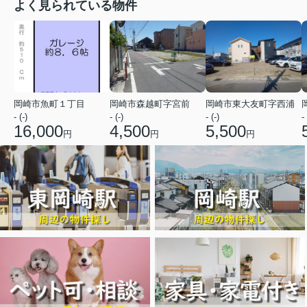
よく見られている物件
岡崎市魚町１丁目
岡崎市森越町字宮前
岡崎市東大友町字西浦
- (-)
- (-)
- (-)
- 
16,000
4,500
5,500
円
円
円