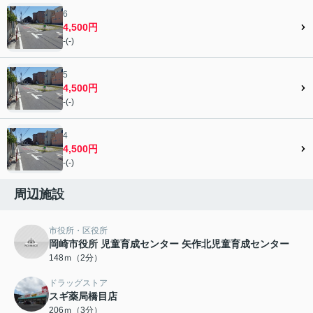
6
4,500円
-(-)
5
4,500円
-(-)
4
4,500円
-(-)
周辺施設
市役所・区役所
岡崎市役所 児童育成センター 矢作北児童育成センター
148ｍ（2分）
ドラッグストア
スギ薬局橋目店
206ｍ（3分）