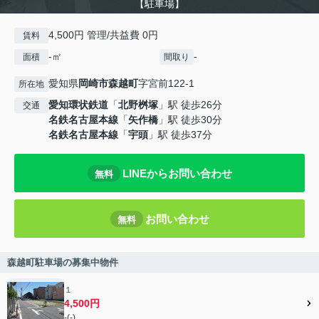
【駐車場】
4,500円 管理/共益費 0円
賃料
-㎡
-
面積
間取り
愛知県
岡崎市
森越町
字宮前122-1
所在地
愛知環状鉄道
「
北野桝塚
」駅 徒歩26分
交通
名鉄名古屋本線
「
矢作橋
」駅 徒歩30分
名鉄名古屋本線
「
宇頭
」駅 徒歩37分
LINEからお問い合わせ
無料
お問い合わせ
無料
森越町駐車場の募集中物件
１
4,500円
-(-)