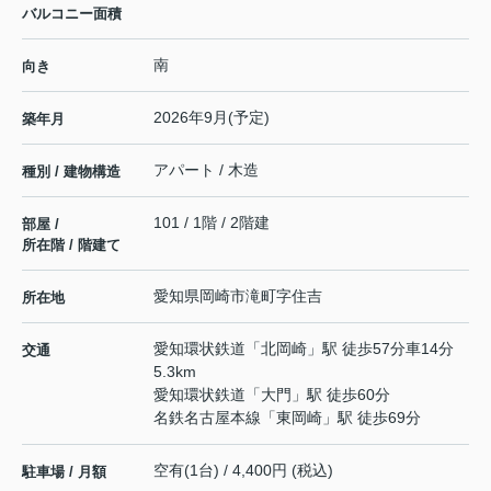
バルコニー面積
南
向き
2026年9月(予定)
築年月
アパート / 木造
種別 / 建物構造
101 / 1階 / 2階建
部屋 /
所在階 / 階建て
愛知県
岡崎市
滝町
字住吉
所在地
愛知環状鉄道
「
北岡崎
」駅 徒歩57分車14分
交通
5.3km
愛知環状鉄道
「
大門
」駅 徒歩60分
名鉄名古屋本線
「
東岡崎
」駅 徒歩69分
空有(1台) / 4,400円 (税込)
駐車場 / 月額