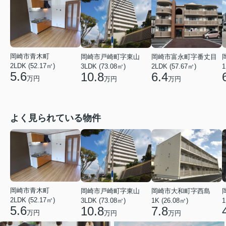
岡崎市青木町
岡崎市戸崎町字東山
岡崎市富永町字番丈目
2LDK (52.17㎡)
3LDK (73.08㎡)
2LDK (57.67㎡)
1
5.6
10.8
6.4
万円
万円
万円
よく見られている物件
岡崎市青木町
岡崎市戸崎町字東山
岡崎市大和町字西島
2LDK (52.17㎡)
3LDK (73.08㎡)
1K (26.08㎡)
1
5.6
10.8
7.8
万円
万円
万円