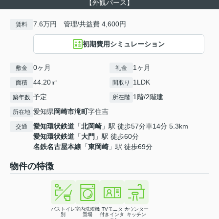
【外観パース】
7.6万円 管理/共益費 4,600円
賃料
初期費用シミュレーション
0ヶ月
1ヶ月
敷金
礼金
44.20㎡
1LDK
面積
間取り
予定
1階/2階建
築年数
所在階
愛知県
岡崎市
滝町
字住吉
所在地
愛知環状鉄道
「
北岡崎
」駅 徒歩57分車14分 5.3km
交通
愛知環状鉄道
「
大門
」駅 徒歩60分
名鉄名古屋本線
「
東岡崎
」駅 徒歩69分
物件の特徴
バストイレ
室内洗濯機
TVモニタ
カウンター
別
置場
付きインタ
キッチン