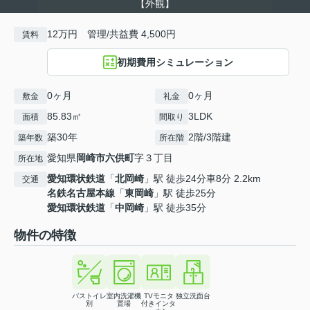
【外観】
12万円 管理/共益費 4,500円
賃料
初期費用シミュレーション
0ヶ月
0ヶ月
敷金
礼金
85.83㎡
3LDK
面積
間取り
築30年
2階/3階建
築年数
所在階
愛知県
岡崎市
六供町
字３丁目
所在地
愛知環状鉄道
「
北岡崎
」駅 徒歩24分車8分 2.2km
交通
名鉄名古屋本線
「
東岡崎
」駅 徒歩25分
愛知環状鉄道
「
中岡崎
」駅 徒歩35分
物件の特徴
バストイレ
室内洗濯機
TVモニタ
独立洗面台
別
置場
付きインタ