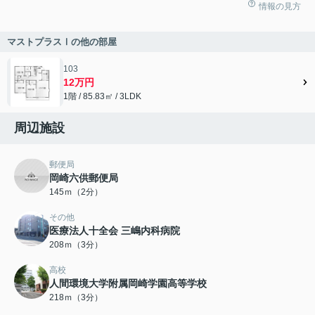
情報の見方
マストプラスⅠの他の部屋
103
12万円
1階 / 85.83㎡ / 3LDK
周辺施設
郵便局
岡崎六供郵便局
145ｍ（2分）
その他
医療法人十全会 三嶋内科病院
208ｍ（3分）
高校
人間環境大学附属岡崎学園高等学校
218ｍ（3分）