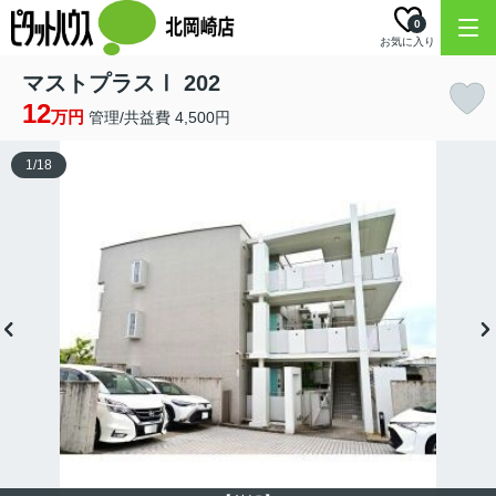
0
お気に入り
マストプラスⅠ 202
12
万円
管理/共益費 4,500円
1
/
18