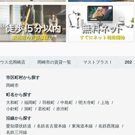
ウス北岡崎店
岡崎市の賃貸一覧
マストプラスⅠ
202
市区町村から探す
岡崎市
町名から探す
大和町
福岡町
羽根町
中島町
明大寺町
上地
小針町
洞町
若松町
赤渋町
沿線から探す
愛知環状鉄道
名鉄名古屋本線
東海道本線
名鉄西尾線
名鉄三河線