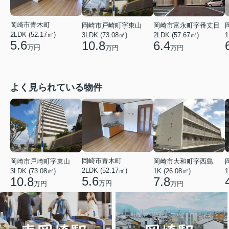
岡崎市青木町
岡崎市戸崎町字東山
岡崎市富永町字番丈目
2LDK (52.17㎡)
3LDK (73.08㎡)
2LDK (57.67㎡)
1
5.6
10.8
6.4
万円
万円
万円
よく見られている物件
岡崎市青木町
岡崎市戸崎町字東山
岡崎市大和町字西島
2LDK (52.17㎡)
3LDK (73.08㎡)
1K (26.08㎡)
1
5.6
10.8
7.8
万円
万円
万円