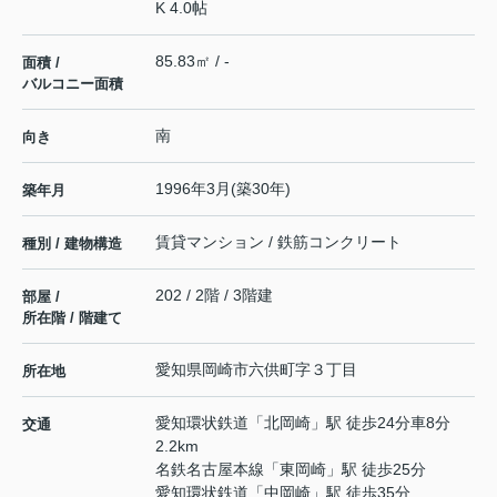
K 4.0帖
85.83㎡ / -
面積 /
バルコニー面積
南
向き
1996年3月(築30年)
築年月
賃貸マンション / 鉄筋コンクリート
種別 / 建物構造
202 / 2階 / 3階建
部屋 /
所在階 / 階建て
愛知県
岡崎市
六供町
字３丁目
所在地
愛知環状鉄道
「
北岡崎
」駅 徒歩24分車8分
交通
2.2km
名鉄名古屋本線
「
東岡崎
」駅 徒歩25分
愛知環状鉄道
「
中岡崎
」駅 徒歩35分