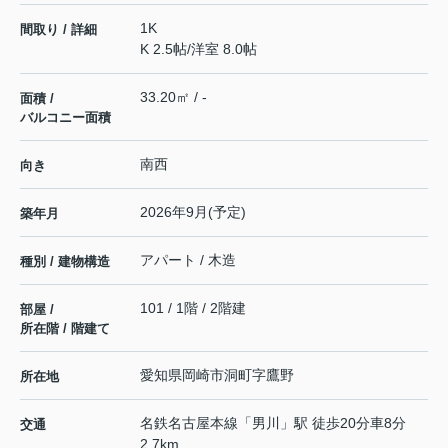
1K
間取り / 詳細
K 2.5帖
/
洋室 8.0帖
33.20㎡ / -
面積 /
バルコニー面積
南西
向き
2026年9月(予定)
築年月
アパート / 木造
種別 / 建物構造
101 / 1階 / 2階建
部屋 /
所在階 / 階建て
愛知県
岡崎市
洞町
字鷹野
所在地
名鉄名古屋本線
「
男川
」駅 徒歩20分車8分
交通
2.7km