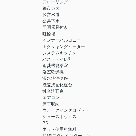
フローリング
都市ガス
公営水道
公共下水
照明器具付き
駐輪場
インナーバルコニー
IHクッキングヒーター
システムキッチン
バス・トイレ別
追焚機能浴室
浴室乾燥機
温水洗浄便座
洗髪洗面化粧台
独立洗面台
エアコン
床下収納
ウォークインクロゼット
シューズボックス
BS
ネット使用料無料
TVモニタ付インターホン