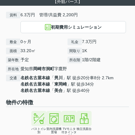
【外観パース】
6.3万円 管理/共益費 2,200円
賃料
初期費用シミュレーション
0ヶ月
7.3万円
敷金
礼金
33.20㎡
1K
面積
間取り
予定
1階/2階建
築年数
所在階
愛知県
岡崎市
洞町
字鷹野
所在地
名鉄名古屋本線
「
男川
」駅 徒歩20分車8分 2.7km
交通
名鉄名古屋本線
「
東岡崎
」駅 徒歩34分
名鉄名古屋本線
「
美合
」駅 徒歩40分
物件の特徴
バストイレ
室内洗濯機
TVモニタ
独立洗面台
別
置場
付きインタ