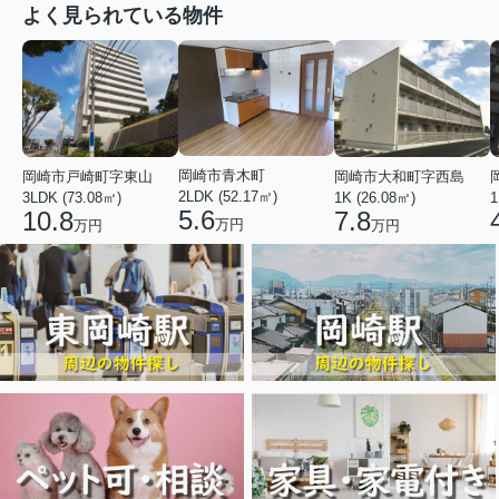
よく見られている物件
岡崎市青木町
岡崎市戸崎町字東山
岡崎市大和町字西島
2LDK (52.17㎡)
3LDK (73.08㎡)
1K (26.08㎡)
1
5.6
10.8
7.8
万円
万円
万円