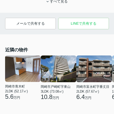
すべて見る
メールで共有する
LINEで共有する
近隣の物件
岡崎市青木町
岡崎市戸崎町字東山
岡崎市富永町字番丈目
2LDK (52.17㎡)
3LDK (73.08㎡)
2LDK (57.67㎡)
1
5.6
10.8
6.4
万円
万円
万円