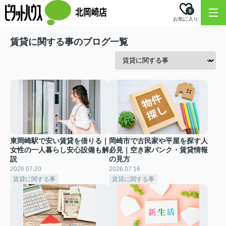
0
お気に入り
賃貸に関する事のブログ一覧
東岡崎駅で安い賃貸を借りる｜
岡崎市で古民家や平屋を探す人
女性の一人暮らし安心設備も解
必見｜空き家バンク・賃貸情報
説
の見方
2026.07.20
2026.07.16
賃貸に関する事
賃貸に関する事