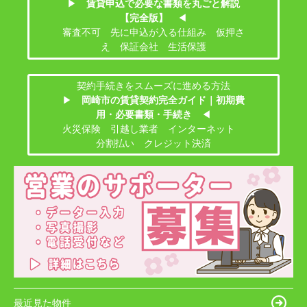
▶
賃貸申込で必要な書類を丸ごと解説
【完全版】
◀
審査不可 先に申込が入る仕組み 仮押さ
え 保証会社 生活保護
契約手続きをスムーズに進める方法
▶
岡崎市の賃貸契約完全ガイド｜初期費
用・必要書類・手続き
◀
火災保険 引越し業者 インターネット
分割払い クレジット決済
最近見た物件