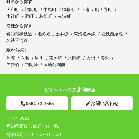
町名から探す
大和町
福岡町
中島町
羽根町
上地
明大寺町
小針町
洞町
若松町
赤渋町
沿線から探す
愛知環状鉄道
名鉄名古屋本線
東海道本線
名鉄西尾線
名鉄三河線
駅から探す
岡崎
六名
男川
東岡崎
北岡崎
大門
美合
矢作橋
中岡崎
岡崎公園前
ピタットハウス北岡崎店
0564-73-7555
お問い合わせ
〒444-0913
愛知県岡崎市葵町7-11 2階
営業時間：
10：00～18：00