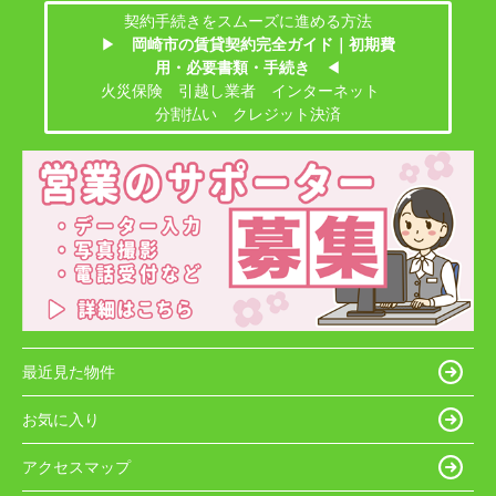
契約手続きをスムーズに進める方法
▶
岡崎市の賃貸契約完全ガイド｜初期費
用・必要書類・手続き
◀
火災保険 引越し業者 インターネット
分割払い クレジット決済
最近見た物件
お気に入り
アクセスマップ