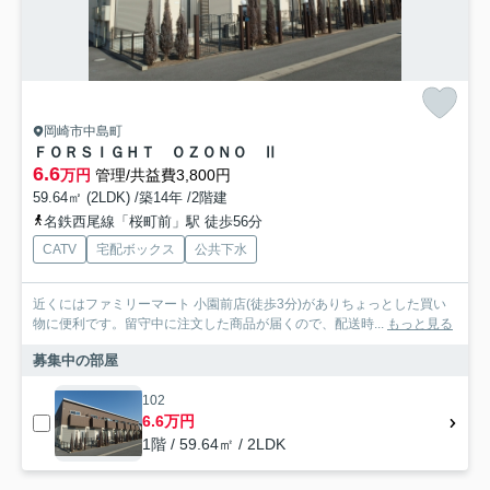
岡崎市中島町
ＦＯＲＳＩＧＨＴ ＯＺＯＮＯ Ⅱ
6.6
万円
管理/共益費3,800円
59.64㎡ (2LDK) /築14年 /2階建
名鉄西尾線「桜町前」駅 徒歩56分
CATV
宅配ボックス
公共下水
近くにはファミリーマート 小園前店(徒歩3分)がありちょっとした買い
物に便利です。留守中に注文した商品が届くので、配送時...
もっと見る
募集中の部屋
102
6.6万円
1階 / 59.64㎡ / 2LDK