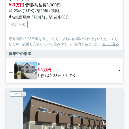
5.1
万円
管理/共益費3,000円
42.23㎡ (1LDK) /築22年 /2階建
名鉄西尾線「桜町前」駅 徒歩66分
公共下水
専有面積42.23平米を有しており、多数のお問い合わせをいただいてお
ります。設備も充実していて住みやすい、魅力が詰まった...
もっと見る
募集中の部屋
103
5.1万円
1階 / 42.23㎡ / 1LDK
アパート