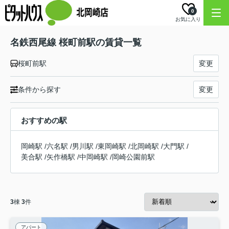
0
お気に入り
名鉄西尾線 桜町前駅の賃貸一覧
桜町前駅
変更
条件から探す
変更
おすすめの駅
岡崎駅
/
六名駅
/
男川駅
/
東岡崎駅
/
北岡崎駅
/
大門駅
/
美合駅
/
矢作橋駅
/
中岡崎駅
/
岡崎公園前駅
3
棟
3
件
アパート