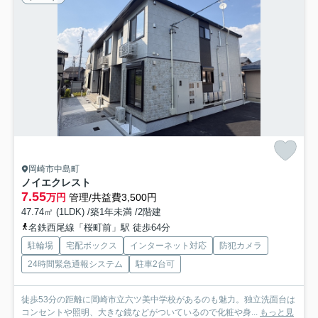
岡崎市中島町
ノイエクレスト
7.55
万円
管理/共益費3,500円
47.74㎡ (1LDK) /築1年未満 /2階建
名鉄西尾線「桜町前」駅 徒歩64分
駐輪場
宅配ボックス
インターネット対応
防犯カメラ
24時間緊急通報システム
駐車2台可
徒歩53分の距離に岡崎市立六ツ美中学校があるのも魅力。独立洗面台は
コンセントや照明、大きな鏡などがついているので化粧や身...
もっと見